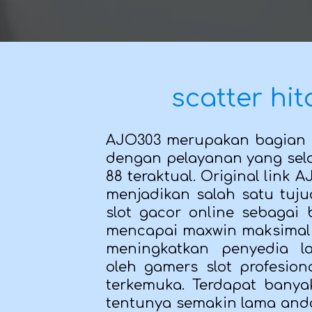
scatter hi
AJO303 merupakan bagian dar
dengan pelayanan yang sela
88 teraktual. Original link
menjadikan salah satu tujua
slot gacor online sebaga
mencapai maxwin maksimal se
meningkatkan penyedia la
oleh gamers slot profesio
terkemuka. Terdapat banya
tentunya semakin lama anda