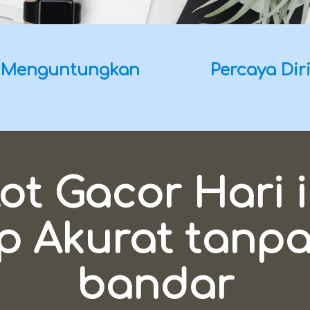
Menguntungkan
Percaya Dir
ot Gacor Hari 
p Akurat tanpa
bandar