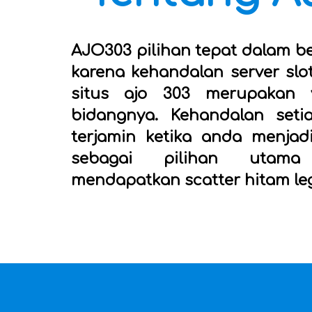
AJO303 pilihan tepat dalam be
karena kehandalan server slot
situs ajo 303 merupakan 
bidangnya. Kehandalan seti
terjamin ketika anda menjad
sebagai pilihan utam
mendapatkan scatter hitam le