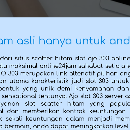
tam asli hanya untuk and
i situs scatter hitam slot ajo 303 onlin
lu maksimal online24jam sahabat setia an
 AJO 303 merupakan link altenatif pilihan a
n utama karakteristik judi slot 303 untuk a
i bentuk yang unik demi kenyamanan da
nsational tentunya. Ajo slot 303 server a
yanan slot scatter hitam yang popule
nal dan memberikan kontrak keuntungan
k sekali keuntungan dalam menjadi mem
 bermain, anda dapat meningkatkan level i