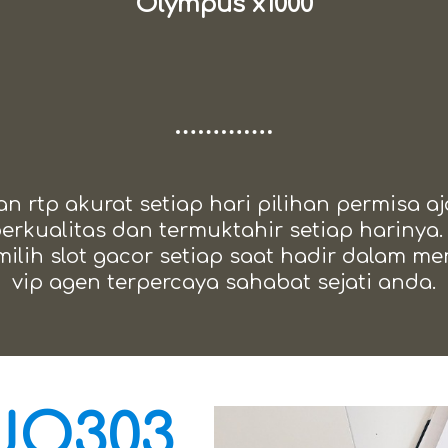
Olympus x1000
an rtp akurat setiap hari pilihan permisa a
 berkualitas dan termuktahir setiap harinya.
lih slot gacor setiap saat hadir dalam me
vip agen terpercaya sahabat sejati anda.
JO303